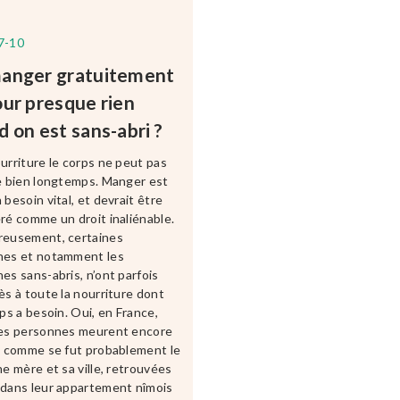
7-10
anger gratuitement
our presque rien
 on est sans-abri ?
urriture le corps ne peut pas
e bien longtemps. Manger est
 besoin vital, et devrait être
ré comme un droit inaliénable.
reusement, certaines
nes et notamment les
es sans-abris, n’ont parfois
ès à toute la nourriture dont
rps a besoin. Oui, en France,
nes personnes meurent encore
, comme se fut probablement le
ne mère et sa ville, retrouvées
dans leur appartement nîmois