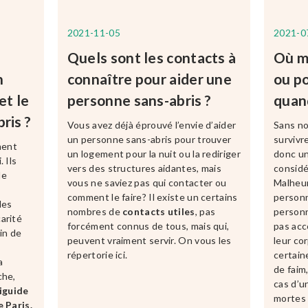
2021-11-05
2021-0
Quels sont les contacts à
Où m
n
connaître pour aider une
ou p
et le
personne sans-abris ?
quand
ris ?
Vous avez déjà éprouvé l’envie d’aider
Sans no
un personne sans-abris pour trouver
survivr
ment
un logement pour la nuit ou la rediriger
donc un
 Ils
vers des structures aidantes, mais
considé
de
vous ne saviez pas qui contacter ou
Malheu
comment le faire? Il existe un certains
person
les
nombres de
contacts utiles
, pas
personn
arité
forcément connus de tous, mais qui,
pas acc
in de
peuvent vraiment servir. On vous les
leur co
répertorie ici.
certai
a
de faim
che,
cas d’u
iguide
mortes 
 Paris.