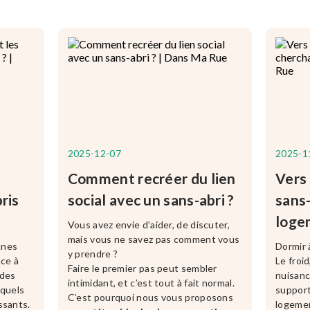
2025-12-07
2025-1
Comment recréer du lien
Vers 
ris
social avec un sans-abri ?
sans
loge
Vous avez envie d’aider, de discuter,
mais vous ne savez pas comment vous
nnes
Dormir 
y prendre ?
ace à
Le froid
Faire le premier pas peut sembler
 des
nuisanc
intimidant, et c’est tout à fait normal.
xquels
support
C’est pourquoi nous vous proposons
ssants.
logemen