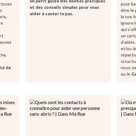
un petit guide des bonnes pratiques
uctures
pour be
et des conseils simples pour vous
ts
être le
aider à sauter le pas.
ris.
la rue.
ne
ignore l
qui s’of
rt
un cert
pouvez
d’aides
et/ou d
che,
répertor
structu
ité de
nous vo
ou le
Gu