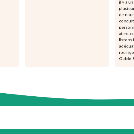
il y a 
plusieu
de nour
conduit
personn
aient c
listons 
adéquat
redirig
Guide S