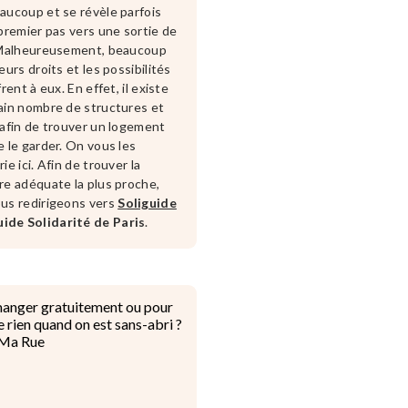
aucoup et se révèle parfois
 premier pas vers une sortie de
 Malheureusement, beaucoup
eurs droits et les possibilités
frent à eux. En effet, il existe
ain nombre de structures et
 afin de trouver un logement
e le garder. On vous les
ie ici. Afin de trouver la
re adéquate la plus proche,
us redirigeons vers
Soliguide
ide Solidarité de Paris
.