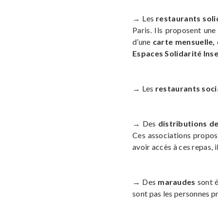
→ Les
restaurants sol
Paris. Ils proposent un
d’une
carte mensuelle,
Espaces Solidarité Ins
→ Les
restaurants soc
→ Des
distributions d
Ces associations propos
avoir accès à ces repas, i
→ Des
maraudes
sont 
sont pas les personnes pré