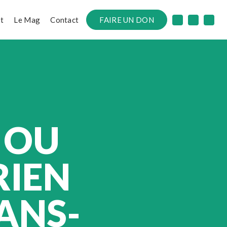
t
Le Mag
Contact
FAIRE UN DON
 OU
RIEN
ANS-