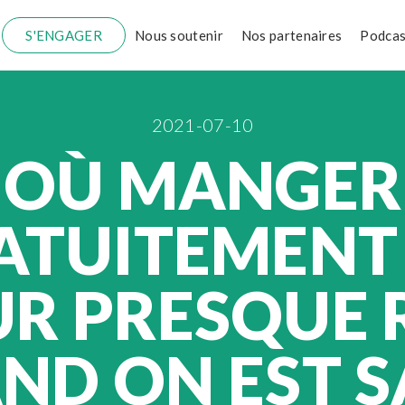
S'ENGAGER
Nous soutenir
Nos partenaires
Podcas
2021-07-10
OÙ MANGER
ATUITEMENT
R PRESQUE 
ND ON EST S