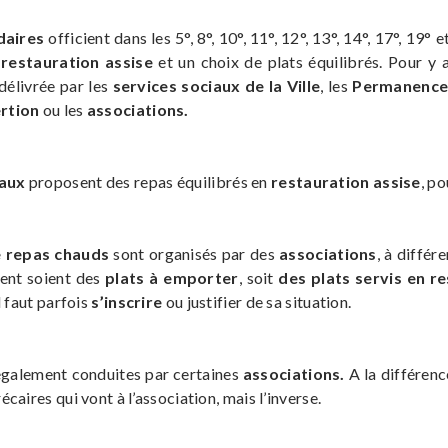
idaires
officient dans les 5°, 8°, 10°, 11°, 12°, 13°, 14°, 17°, 19
e
restauration assise
et un choix de plats équilibrés. Pour y a
délivrée par les
services sociaux de la Ville
, les
Permanences
ertion
ou les
associations.
iaux
proposent des repas équilibrés en
restauration assise
, p
e repas chauds
sont organisés par des
associations
, à différ
ent soient des
plats à emporter
, soit
des plats servis en r
l faut parfois
s’inscrire
ou justifier de sa situation.
également conduites par certaines
associations.
A la différenc
caires qui vont à l’association, mais l’inverse.