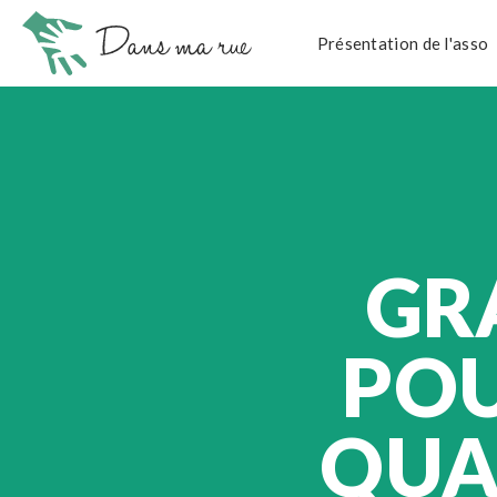
Présentation de l'asso
GR
POU
QUA