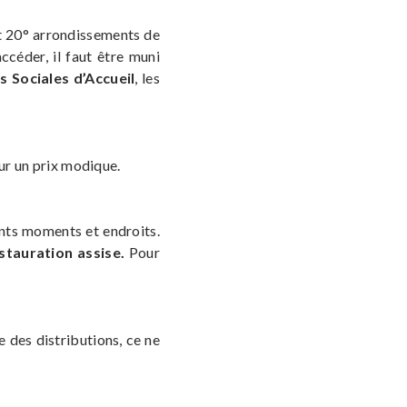
° et 20° arrondissements de
ccéder, il faut être muni
 Sociales d’Accueil
, les
our un prix modique.
ents moments et endroits.
estauration assise.
Pour
e des distributions, ce ne