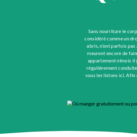
Sans nourriture le cor
considéré comme un droi
abris, n’ont parfois pas
meurent encore de faim
appartement nîmois il y
régulièrement conduites
vous les listons ici. Af